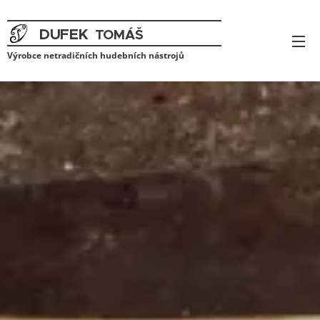
DUFEK
TOMÁŠ
VÝROBCE NETRADIČNÍCH HUDEBNÍC
H
Výrobce netradičních hudebních nástrojů
NÁSTROJŮ