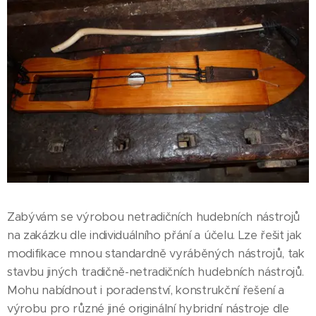
Zabývám se výrobou netradičních hudebních nástrojů
na zakázku dle individuálního přání a účelu. Lze řešit jak
modifikace mnou standardně vyráběných nástrojů, tak
stavbu jiných tradičně-netradičních hudebních nástrojů.
Mohu nabídnout i poradenství, konstrukční řešení a
výrobu pro různé jiné originální hybridní nástroje dle