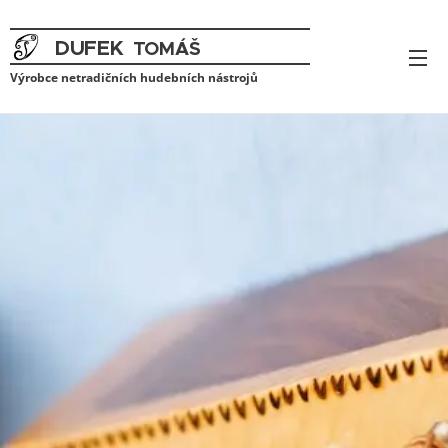
DUFEK
TOMÁŠ
VÝROBCE NETRADIČNÍCH HUDEBNÍC
H
Výrobce netradičních hudebních nástrojů
NÁSTROJŮ