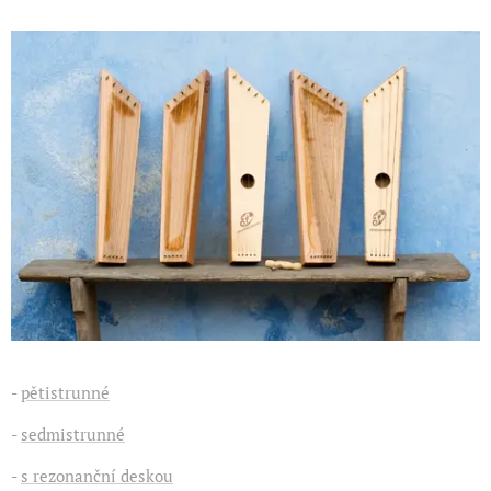
-
pětistrunné
-
sedmistrunné
-
s rezonanční deskou